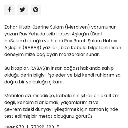
Zohar Kitabı üzerine Sulam (Merdiven) yorumunun
yazarı Rav Yehuda Leib HaLevi Aşlag'ın (Baal
HaSulam) ilk oğlu ve halefi Rav Baruh Şalom HaLevi
Aşlag'ın (RABAŞ) yazıları, bize Kabala bilgeliğini insan
deneyimimize bağlayan manzaralar sunar.
Bu kitaplar, RABAŞ'ın insan doğası hakkında sahip
olduğu derin bilgiyi ifşa eder ve bizi kendi ruhlarımıza
doğru bir yolculuğa çıkarır.
Metinleri özümsedikçe, Kabala'nın şifreli bir okültizm
değil, kendimizi anlamak, yaşamlarımızı ve
çevremizdeki dünyayı iyileştirmek için zaman içinde
test edilmiş bir metot olduğunu görürüz.
ISBN: 978-1-77228-183-5