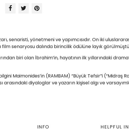
rı, senaristi, yönetmeni ve yapımcısıdır. On iki uluslararas
ı film senaryosu dalında birincilik ödülüne layık görülmüştü
rından biri olan İbrahim’in, hayatının ilk yıllarındaki dra
bilgini Maimonides’in (RAMBAM) “Büyük Tefsir”i (“Midraş Raba
ı arasındaki diyaloglar ve yazarın kişisel algı ve varsayımla
INFO
HELPFUL I