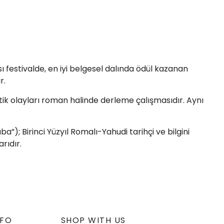
ı festivalde, en iyi belgesel dalında ödül kazanan
r.
matik olayları roman halinde derleme çalışmasıdır. Aynı
”); Birinci Yüzyıl Romalı-Yahudi tarihçi ve bilgini
rıdır.
NFO
SHOP WITH US