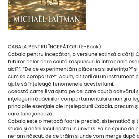
CABALA PENTRU ÎNCEPĂTORI (E-Book)
Cabala pentru începători, o versiune extinsă a cărţii
tuturor celor care caută răspunsuri la întrebările esenţi
aici?”, “De ce experimentăm plăcerea şi suferinţa?” 
cum se comportă?”. Acum, cititorii au un instrument cl
ajute să înţeleagă fenomenele acestei lumi.
Această carte îi va ajuta pe cei care caută adevărul s
înţelegerii rădăcinilor comportamentului uman şi a legi
principiile esenţiale ale Înţelepciunii Cabala, precum ş
care funcţionează.
Cabala este o metodă foarte precisă, sistematică şi t
studia şi defini locul nostru în univers. Ea ne spune de
ne-am născut, de ce trăim şi unde vom merge după 