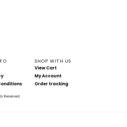
NFO
SHOP WITH US
View Cart
cy
My Account
onditions
Order tracking
ts Reserved.