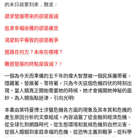
的末日就要到來，難道：
謀求發展帶來的卻是毀滅
追求幸福收穫的卻是痛苦
渴望和平導致的卻是戰爭
道路在何方？未來在哪裡？
難道發展的終點是毀滅？！
一個為今天而準備的五千年的偉大智慧被一個民族攜帶著、
隱藏著、發展著、等待著，只為今天這個危機四伏的時刻出
現，當人類真正開始需要她的時候，她才會揭開她神秘的面
紗，為人類指點迷津，引向光明
!
本書由萊特曼博士涉獵危機各方面的現象及其本質和危機的
產生原因分析的文章組成。內容涵蓋了從金融到經濟危機、
從全球化到網路時代、從生態環境和氣候危機到自然災害、
從個人婚姻到家庭幸福的危機、從恐怖主義到戰爭、從科學