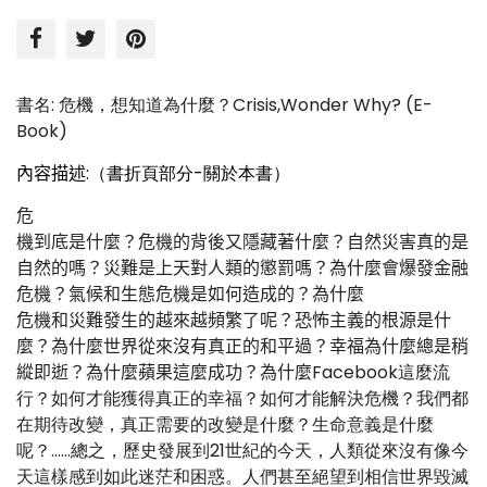
書名: 危機，想知道為什麼？Crisis,Wonder Why? (E-
Book)
內容描述
:（書折頁部分-關於本書）
危
機到底是什麼？危機的背後又隱藏著什麼？自然災害真的是
自然的嗎？災難是上天對人類的懲罰嗎？為什麼會爆發金融
危機？氣候和生態危機是如何造成的？為什麼
危機和災難發生的越來越頻繁了呢？恐怖主義的根源是什
麼？為什麼世界從來沒有真正的和平過？幸福為什麼總是稍
縱即逝？為什麼蘋果這麼成功？為什麼
Facebook這麼流
行？如何才能獲得真正的幸福？如何才能解決危機？我們都
在期待改變，真正需要的改變是什麼？生命意義是什麼
呢？……總之，歷史發展到21世紀的今天，人類從來沒有像今
天這樣感到如此迷茫和困惑。人們甚至絕望到相信世界毀滅