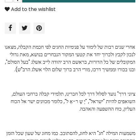
Add to the wishlist
אחרי שנים רבות של לימוד על פנימיות החגים לפי חכמת הקבלה, מצאנו
לנכון לקבץ ולכרוך יחד את קטעי המקור הנבחרים בנושא, מאת גדולי
המקובלים של כל הדורות, בראשם הרב יהודה לייב אשלג "בעל הסולם",
ובנו בכורו וממשיך דרכו, מורי הרב ברוך שלום הלוי אשלג הרב"ש).
ציוני דרך" נועד לסלול דרך לכל חברינו, תלמידי קבלה ברחבי העולם,
השואפים להיות "ישראל", "יָ שָ ר-אֵ ל", כלומר מכוונים ישר אל הכוח
העליון, כוח ההשפעה והאהבה.
משמעות המילה "חג" היא לחוג, להסתובב. כמו מחוג של שעון שכל הזמן