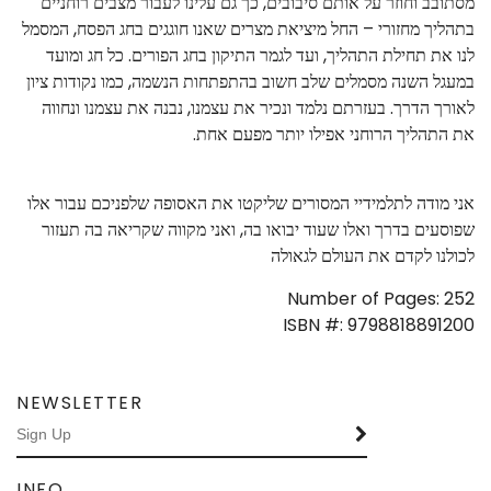
מסתובב וחוזר על אותם סיבובים, כך גם עלינו לעבור מצבים רוחניים
בתהליך מחזורי – החל מיציאת מצרים שאנו חוגגים בחג הפסח, המסמל
לנו את תחילת התהליך, ועד לגמר התיקון בחג הפורים. כל חג ומועד
במעגל השנה מסמלים שלב חשוב בהתפתחות הנשמה, כמו נקודות ציון
לאורך הדרך. בעזרתם נלמד ונכיר את עצמנו, נבנה את עצמנו ונחווה
את התהליך הרוחני אפילו יותר מפעם אחת.
אני מודה לתלמידיי המסורים שליקטו את האסופה שלפניכם עבור אלו
שפוסעים בדרך ואלו שעוד יבואו בה, ואני מקווה שקריאה בה תעזור
לכולנו לקדם את העולם לגאולה
Number of Pages: 252
ISBN #:
9798818891200
NEWSLETTER
INFO