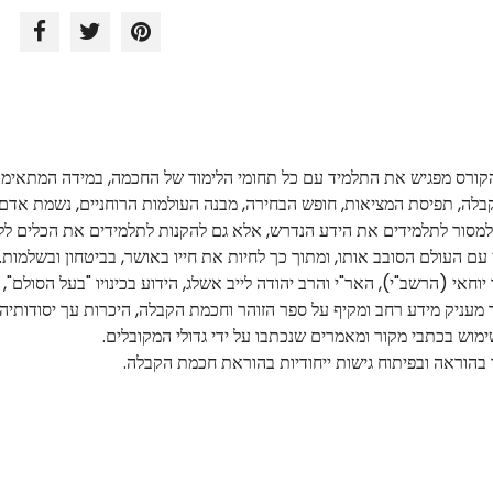
קורס מפגיש את התלמיד עם כל תחומי הלימוד של החכמה, במידה המתאימה
בלה, תפיסת המציאות, חופש הבחירה, מבנה העולמות הרוחניים, נשמת אדם
סור לתלמידים את הידע הנדרש, אלא גם להקנות לתלמידים את הכלים ללימו
 העולם הסובב אותו, ומתוך כך לחיות את חייו באושר, בביטחון ובשלמות.
אי (הרשב"י), האר"י והרב יהודה לייב אשלג, הידוע בכינויו "בעל הסולם", 
מעניק מידע רחב ומקיף על ספר הזוהר וחכמת הקבלה, היכרות עך יסודותיה ה
מוש בכתבי מקור ומאמרים שנכתבו על ידי גדולי המקובלים.
ר בהוראה ובפיתוח גישות ייחודיות בהוראת חכמת הקבלה.