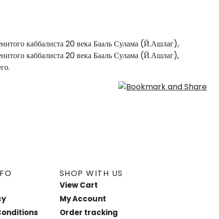
енитого каббалиста 20 века Бааль Сулама (Й.Ашлаг),
енитого каббалиста 20 века Бааль Сулама (Й.Ашлаг),
го.
NFO
SHOP WITH US
View Cart
cy
My Account
onditions
Order tracking