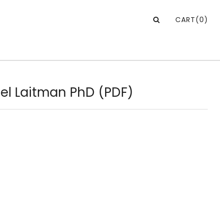
CART
(0)
ael Laitman PhD (PDF)